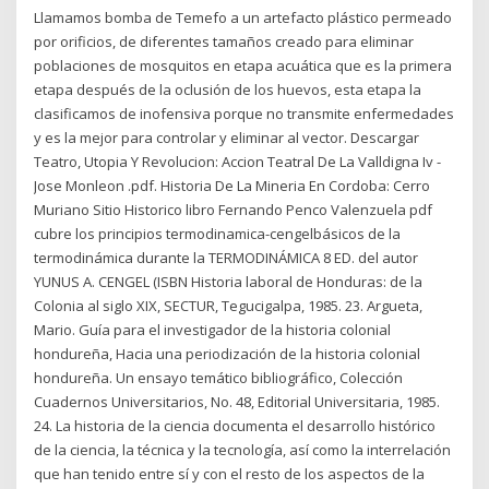
Llamamos bomba de Temefo a un artefacto plástico permeado
por orificios, de diferentes tamaños creado para eliminar
poblaciones de mosquitos en etapa acuática que es la primera
etapa después de la oclusión de los huevos, esta etapa la
clasificamos de inofensiva porque no transmite enfermedades
y es la mejor para controlar y eliminar al vector. Descargar
Teatro, Utopia Y Revolucion: Accion Teatral De La Valldigna Iv -
Jose Monleon .pdf. Historia De La Mineria En Cordoba: Cerro
Muriano Sitio Historico libro Fernando Penco Valenzuela pdf
cubre los principios termodinamica-cengelbásicos de la
termodinámica durante la TERMODINÁMICA 8 ED. del autor
YUNUS A. CENGEL (ISBN Historia laboral de Honduras: de la
Colonia al siglo XIX, SECTUR, Tegucigalpa, 1985. 23. Argueta,
Mario. Guía para el investigador de la historia colonial
hondureña, Hacia una periodización de la historia colonial
hondureña. Un ensayo temático bibliográfico, Colección
Cuadernos Universitarios, No. 48, Editorial Universitaria, 1985.
24. La historia de la ciencia documenta el desarrollo histórico
de la ciencia, la técnica y la tecnología, así como la interrelación
que han tenido entre sí y con el resto de los aspectos de la