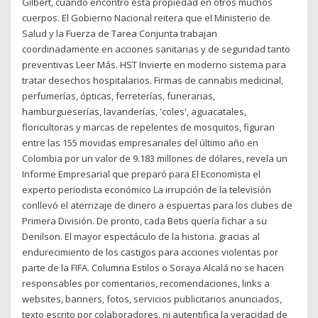
Gilbert, cuando encontró esta propiedad en otros muchos
cuerpos. El Gobierno Nacional reitera que el Ministerio de
Salud y la Fuerza de Tarea Conjunta trabajan
coordinadamente en acciones sanitarias y de seguridad tanto
preventivas Leer Más. HST Invierte en moderno sistema para
tratar desechos hospitalarios. Firmas de cannabis medicinal,
perfumerías, ópticas, ferreterías, funerarias,
hamburgueserías, lavanderías, 'coles', aguacatales,
floricultoras y marcas de repelentes de mosquitos, figuran
entre las 155 movidas empresariales del último año en
Colombia por un valor de 9.183 millones de dólares, revela un
Informe Empresarial que preparó para El Economista el
experto periodista económico La irrupción de la televisión
conllevó el aterrizaje de dinero a espuertas para los clubes de
Primera División. De pronto, cada Betis quería fichar a su
Denilson. El mayor espectáculo de la historia. gracias al
endurecimiento de los castigos para acciones violentas por
parte de la FIFA. Columna Estilos o Soraya Alcalá no se hacen
responsables por comentarios, recomendaciones, links a
websites, banners, fotos, servicios publicitarios anunciados,
texto escrito por colaboradores, ni autentifica la veracidad de