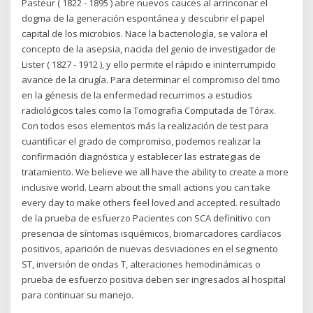
Pasteur ( 1822 - 1895 ) abre nuevos cauces al arrinconar el
dogma de la generación espontánea y descubrir el papel
capital de los microbios. Nace la bacteriología, se valora el
concepto de la asepsia, nacida del genio de investigador de
Lister ( 1827 - 1912 ), y ello permite el rápido e ininterrumpido
avance de la cirugía. Para determinar el compromiso del timo
en la génesis de la enfermedad recurrimos a estudios
radiológicos tales como la Tomografia Computada de Tórax.
Con todos esos elementos más la realización de test para
cuantificar el grado de compromiso, podemos realizar la
confirmación diagnóstica y establecer las estrategias de
tratamiento. We believe we all have the ability to create a more
inclusive world. Learn about the small actions you can take
every day to make others feel loved and accepted. resultado
de la prueba de esfuerzo Pacientes con SCA definitivo con
presencia de síntomas isquémicos, biomarcadores cardíacos
positivos, aparición de nuevas desviaciones en el segmento
ST, inversión de ondas T, alteraciones hemodinámicas o
prueba de esfuerzo positiva deben ser ingresados al hospital
para continuar su manejo.